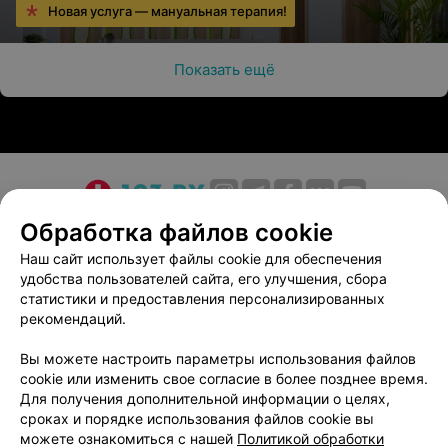
Новая услуга — мануальная терапия!
Показать ещё
О проекте
Новости проекта
Размещение рекламы
Обработка файлов cookie
Медицинский маркетинг
Публичный договор
Наш сайт использует файлы cookie для обеспечения
удобства пользователей сайта, его улучшения, сбора
Пользовательское соглашение
Способы оплаты
статистики и предоставления персонализированных
Вакансии
Партнеры
рекомендаций.
Написать руководителю 103.by
Вы можете настроить параметры использования файлов
Написать в поддержку
cookie или изменить свое согласие в более позднее время.
Персональные настройки cookie
Для получения дополнительной информации о целях,
сроках и порядке использования файлов cookie вы
Обработка персональных данных
можете ознакомиться с нашей
Политикой обработки