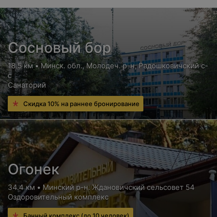
Сосновый бор
18.5 км • Минск. обл., Молодеч. р-н, Радошковичский c-
с
Санаторий
Скидка 10% на раннее бронирование
Огонек
34.4 км • Минский р-н. Ждановичский сельсовет 54
Оздоровительный комплекс
Банный комплекс (до 10 человек)