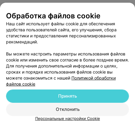
Обработка файлов cookie
О проекте
Новости проекта
Размещение рекламы
Наш сайт использует файлы cookie для обеспечения
Медицинский маркетинг
Публичный договор
удобства пользователей сайта, его улучшения, сбора
Пользовательское соглашение
Способы оплаты
статистики и предоставления персонализированных
рекомендаций.
Вакансии
Партнеры
Написать руководителю 103.by
Вы можете настроить параметры использования файлов
cookie или изменить свое согласие в более позднее время.
Написать в поддержку
Для получения дополнительной информации о целях,
Персональные настройки cookie
сроках и порядке использования файлов cookie вы
Обработка персональных данных
можете ознакомиться с нашей
Политикой обработки
файлов cookie
Принять
Отклонить
ВЫ ВЛАДЕЛЕЦ?
Персональные настройки Cookie
© 2026 ООО «Артокс Лаб», УНП 191700409
| 220012, Республика Беларусь,
г. Минск, улица Толбухина, 2, пом. 16 | help@103.by